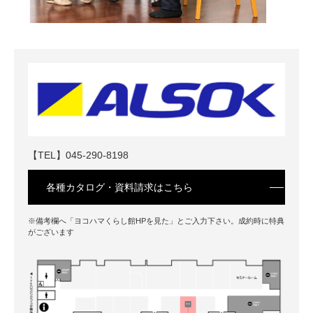
【TEL】
045-290-8198
8/11(火・祝)夏のふれあいサンゴ水族館
各種カタログ・資料請求はこちら
※備考欄へ「ヨコハマくらし館HPを見た」とご入力下さい。成約時に特典
がございます
8/8(土)9(日)11(火・祝)WEBアンケートに答
えても…